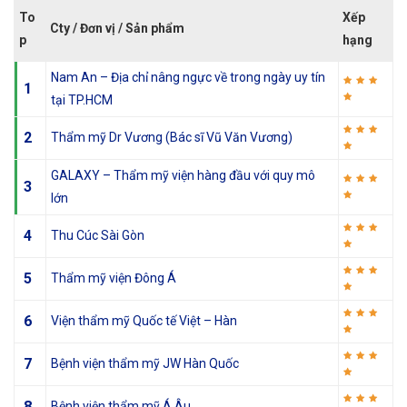
To
Xếp
Cty / Đơn vị / Sản phẩm
p
hạng
Nam An – Địa chỉ nâng ngực về trong ngày uy tín
1
tại TP.HCM
2
Thẩm mỹ Dr Vương (Bác sĩ Vũ Văn Vương)
GALAXY – Thẩm mỹ viện hàng đầu với quy mô
3
lớn
4
Thu Cúc Sài Gòn
5
Thẩm mỹ viện Đông Á
6
Viện thẩm mỹ Quốc tế Việt – Hàn
7
Bệnh viện thẩm mỹ JW Hàn Quốc
8
Bệnh viện thẩm mỹ Á Âu