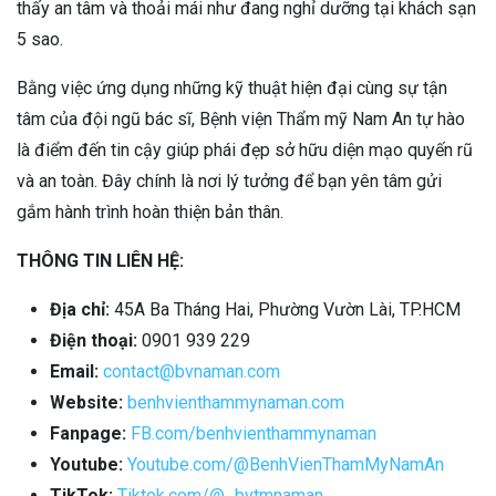
thấy an tâm và thoải mái như đang nghỉ dưỡng tại khách sạn
5 sao.
Bằng việc ứng dụng những kỹ thuật hiện đại cùng sự tận
tâm của đội ngũ bác sĩ, Bệnh viện Thẩm mỹ Nam An tự hào
là điểm đến tin cậy giúp phái đẹp sở hữu diện mạo quyến rũ
và an toàn. Đây chính là nơi lý tưởng để bạn yên tâm gửi
gắm hành trình hoàn thiện bản thân.
THÔNG TIN LIÊN HỆ:
Địa chỉ:
45A Ba Tháng Hai, Phường Vườn Lài, TP.HCM
Điện thoại:
0901 939 229
Email:
contact@bvnaman.com
Website:
benhvienthammynaman.com
Fanpage:
FB.com/benhvienthammynaman
Youtube:
Youtube.com/@BenhVienThamMyNamAn
TikTok:
Tiktok.com/@_bvtmnaman