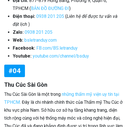
Địa chỉ:
877-879 Hồng Bàng, Phường 9, Quận 6,
TPHCM (
BẢN ĐỒ ĐƯỜNG ĐI
)
Điện thoại:
0938 201 205
(
Liên hệ để được tư vấn và
đặt lịch
)
Zalo:
0938 201 205
Web:
bsletranduy.com
Facebook:
FB.com/BS.letranduy
Youtube:
youtube.com/channel/bsduy
#04
Thu Cúc Sài Gòn
Thu Cúc Sài Gòn là một trong
những thẩm mỹ viện uy tín tại
TPHCM
. Đây là chi nhánh chính thức của Thẩm mỹ Thu Cúc ở
khu vực phía Nam. Sở hữu cơ sở hạ tầng khang trang, diện
tích rộng cùng với hệ thống máy móc và công nghệ hiện đại,
Thu Cúc đã và đang khẳng định được vị trí trong lĩnh vực làm