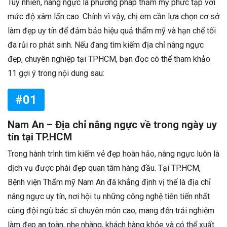
Tuy nhiên, nâng ngực là phương pháp thẩm mỹ phức tạp với
mức độ xâm lấn cao. Chính vì vậy, chị em cần lựa chọn cơ sở
làm đẹp uy tín để đảm bảo hiệu quả thẩm mỹ và hạn chế tối
đa rủi ro phát sinh. Nếu đang tìm kiếm địa chỉ nâng ngực
đẹp, chuyên nghiệp tại TPHCM, bạn đọc có thể tham khảo
11 gợi ý trong nội dung sau:
#01
Nam An – Địa chỉ nâng ngực về trong ngày uy
tín tại TP.HCM
Trong hành trình tìm kiếm vẻ đẹp hoàn hảo, nâng ngực luôn là
dịch vụ được phái đẹp quan tâm hàng đầu. Tại TP.HCM,
Bệnh viện Thẩm mỹ Nam An đã khẳng định vị thế là địa chỉ
nâng ngực uy tín, nơi hội tụ những công nghệ tiên tiến nhất
cùng đội ngũ bác sĩ chuyên môn cao, mang đến trải nghiệm
làm đẹp an toàn, nhẹ nhàng, khách hàng khỏe và có thể xuất