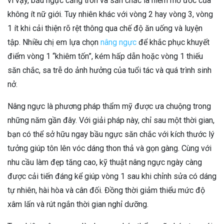
vì vậy, bầu ngực căng tròn và săn chắc là niềm mơ ước của
không ít nữ giới. Tuy nhiên khác với vòng 2 hay vòng 3, vòng
1 ít khi cải thiện rõ rệt thông qua chế độ ăn uống và luyện
tập. Nhiều chị em lựa chọn
nâng ngực
để khắc phục khuyết
điểm vòng 1 “khiêm tốn”, kém hấp dẫn hoặc vòng 1 thiếu
săn chắc, sa trễ do ảnh hưởng của tuổi tác và quá trình sinh
nở.
Nâng ngực là phương pháp thẩm mỹ được ưa chuộng trong
những năm gần đây. Với giải pháp này, chỉ sau một thời gian,
bạn có thể sở hữu ngay bầu ngực săn chắc với kích thước lý
tưởng giúp tôn lên vóc dáng thon thả và gọn gàng. Cùng với
nhu cầu làm đẹp tăng cao, kỹ thuật nâng ngực ngày càng
được cải tiến đáng kể giúp vòng 1 sau khi chỉnh sửa có dáng
tự nhiên, hài hòa và cân đối. Đồng thời giảm thiểu mức độ
xâm lấn và rút ngắn thời gian nghỉ dưỡng.