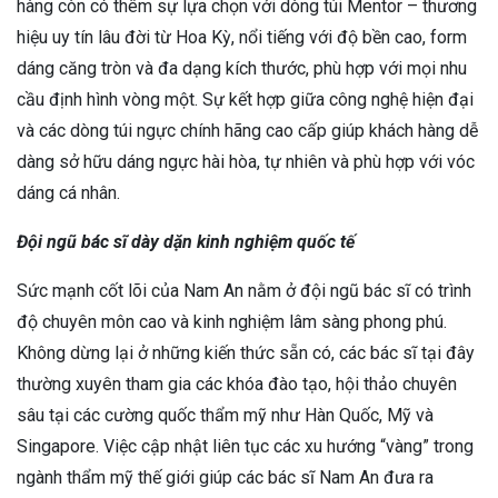
hàng còn có thêm sự lựa chọn với dòng túi Mentor – thương
hiệu uy tín lâu đời từ Hoa Kỳ, nổi tiếng với độ bền cao, form
dáng căng tròn và đa dạng kích thước, phù hợp với mọi nhu
cầu định hình vòng một. Sự kết hợp giữa công nghệ hiện đại
và các dòng túi ngực chính hãng cao cấp giúp khách hàng dễ
dàng sở hữu dáng ngực hài hòa, tự nhiên và phù hợp với vóc
dáng cá nhân.
Đội ngũ bác sĩ dày dặn kinh nghiệm quốc tế
Sức mạnh cốt lõi của Nam An nằm ở đội ngũ bác sĩ có trình
độ chuyên môn cao và kinh nghiệm lâm sàng phong phú.
Không dừng lại ở những kiến thức sẵn có, các bác sĩ tại đây
thường xuyên tham gia các khóa đào tạo, hội thảo chuyên
sâu tại các cường quốc thẩm mỹ như Hàn Quốc, Mỹ và
Singapore. Việc cập nhật liên tục các xu hướng “vàng” trong
ngành thẩm mỹ thế giới giúp các bác sĩ Nam An đưa ra