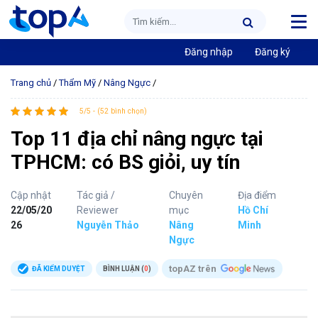
Đăng nhập
Đăng ký
Trang chủ
/
Thẩm Mỹ
/
Nâng Ngực
/
5/5 - (52 bình chọn)
Top 11 địa chỉ nâng ngực tại
TPHCM: có BS giỏi, uy tín
Cập nhật
Tác giả /
Chuyên
Địa điểm
22/05/20
Reviewer
mục
Hồ Chí
26
Nguyễn Thảo
Nâng
Minh
Ngực
topAZ trên
ĐÃ KIỂM DUYỆT
BÌNH LUẬN (
0
)