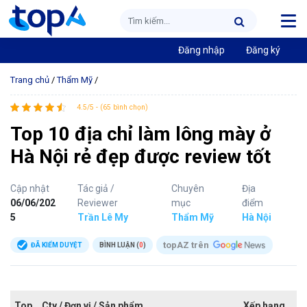
Đăng nhập
Đăng ký
Trang chủ
/
Thẩm Mỹ
/
4.5/5 - (65 bình chọn)
Top 10 địa chỉ làm lông mày ở
Hà Nội rẻ đẹp được review tốt
Cập nhật
Tác giả /
Chuyên
Địa
06/06/202
Reviewer
mục
điểm
5
Trần Lê My
Thẩm Mỹ
Hà Nội
topAZ trên
ĐÃ KIỂM DUYỆT
BÌNH LUẬN (
0
)
Top
Cty / Đơn vị / Sản phẩm
Xếp hạng