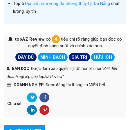
Top 5
Địa chỉ mua vòng đá phong thủy tại Đà Nẵng
chất
lượng, uy tín
topAZ Review
có
4
tiêu chí rõ ràng giúp bạn đọc có
quyết định sáng suốt và chính xác hơn
ĐẦY ĐỦ
MINH BẠCH
GIÁ TRỊ
HỮU ÍCH
BẠN ĐỌC
: Được đảm bảo quyền lợi tốt hơn khi nói "
Biết đến
doanh nghiệp qua topAZ Review
"
DOANH NGHIỆP
: Được đăng tải thông tin MIỄN PHÍ.
Chia sẻ