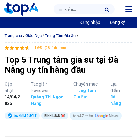
Đăng nhập
Đăng ký
Trang chủ
/
Giáo Dục
/
Trung Tâm Gia Sư
/
4.6/5 - (28 bình chọn)
Top 5 Trung tâm gia sư tại Đà
Nẵng uy tín hàng đầu
Cập
Tác giả /
Chuyên mục
Địa
nhật
Reviewer
Trung Tâm
điểm
14/04/2
Quảng Thị Ngọc
Gia Sư
Đà
026
Hằng
Nẵng
topAZ trên
ĐÃ KIỂM DUYỆT
BÌNH LUẬN (
0
)