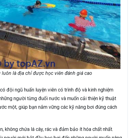
 luôn là địa chỉ được học viên đánh giá cao
 có đội ngũ huấn luyện viên có trình độ và kinh nghiệm
 những người từng đuối nước và muốn cải thiện kỹ thuật
ước một, giúp bạn nắm vững các kỹ năng bơi đúng cách
, không chứa lá cây, rác và đảm bảo ít hóa chất nhất.
, từ người mới bắt đầu học bơi đến những người muốn nâng