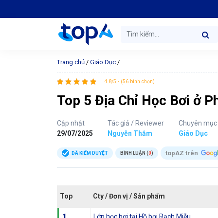
Trang chủ
/
Giáo Dục
/
4.8/5 - (56 bình chọn)
Top 5 Địa Chỉ Học Bơi ở 
Cập nhật
Tác giả / Reviewer
Chuyên mục
29/07/2025
Nguyễn Thắm
Giáo Dục
topAZ trên
ĐÃ KIỂM DUYỆT
BÌNH LUẬN (
0
)
Top
Cty / Đơn vị / Sản phẩm
1
Lớp học bơi tại Hồ bơi Rạch Miễu