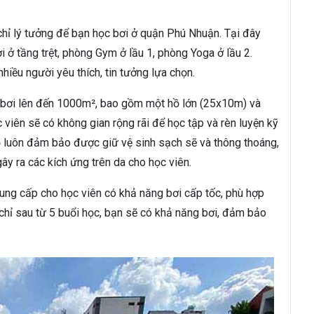
hỉ lý tưởng để bạn học bơi ở quận Phú Nhuận. Tại đây
i ở tầng trệt, phòng Gym ở lầu 1, phòng Yoga ở lầu 2.
hiều người yêu thích, tin tưởng lựa chọn.
hồ bơi lên đến 1000m², bao gồm một hồ lớn (25x10m) và
iên sẽ có không gian rộng rãi để học tập và rèn luyện kỹ
ồ luôn đảm bảo được giữ vệ sinh sạch sẽ và thông thoáng,
ây ra các kích ứng trên da cho học viên.
cung cấp cho học viên có khả năng bơi cấp tốc, phù hợp
chỉ sau từ 5 buổi học, bạn sẽ có khả năng bơi, đảm bảo