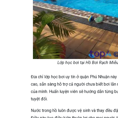
Lớp học bơi tại Hồ Bơi Rạch Miễu
Địa chỉ lớp học bơi uy tín ở quận Phú Nhuận này
cao, sẵn sàng hỗ trợ cả người chưa biết bơi lẫn
của mình. Huấn luyện viên sẽ hướng dẫn từng b
tuyệt đối.
Nước trong hồ luôn được vệ sinh và thay đều đặn
Điều này tạo điều kiện thuận lợi cho mọi người