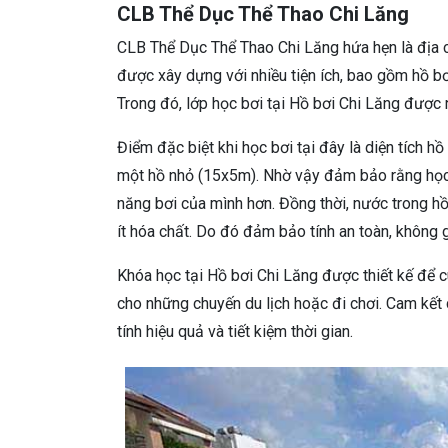
CLB Thể Dục Thể Thao Chi Lăng
CLB Thể Dục Thể Thao Chi Lăng hứa hẹn là địa c
được xây dựng với nhiều tiện ích, bao gồm hồ bơ
Trong đó, lớp học bơi tại Hồ bơi Chi Lăng được n
Điểm đặc biệt khi học bơi tại đây là diện tích 
một hồ nhỏ (15x5m). Nhờ vậy đảm bảo rằng học v
năng bơi của mình hơn. Đồng thời, nước trong h
ít hóa chất. Do đó đảm bảo tính an toàn, không g
Khóa học tại Hồ bơi Chi Lăng được thiết kế để 
cho những chuyến du lịch hoặc đi chơi. Cam kết 
tính hiệu quả và tiết kiệm thời gian.