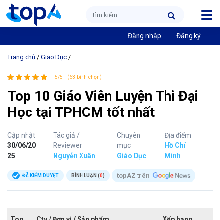
Đăng nhập
Đăng ký
Trang chủ
/
Giáo Dục
/
5/5 - (63 bình chọn)
Top 10 Giáo Viên Luyện Thi Đại
Học tại TPHCM tốt nhất
Cập nhật
Tác giả /
Chuyên
Địa điểm
30/06/20
Reviewer
mục
Hồ Chí
25
Nguyễn Xuân
Giáo Dục
Minh
topAZ trên
ĐÃ KIỂM DUYỆT
BÌNH LUẬN (
0
)
Top
Cty / Đơn vị / Sản phẩm
Xếp hạng