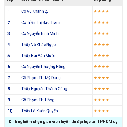
1
Cô Vũ Khánh Ly
2
Cô Trần Thị Bảo Trâm
3
Cô Nguyễn Bình Minh
4
Thầy Vũ Khắc Ngọc
5
Thầy Bùi Văn Mười
6
Cô Nguyễn Phượng Hồng
7
Cô Phạm Thị Mỹ Dung
8
Thầy Nguyễn Thành Công
9
Cô Phạm Thị Hằng
10
Thầy Lê Xuân Quyến
Kinh nghiệm chọn giáo viên luyện thi đại học tại TPHCM uy