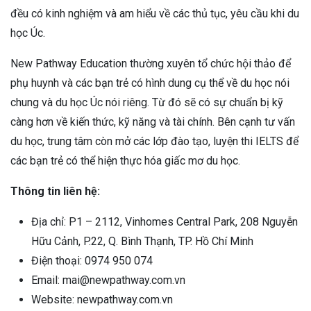
đều có kinh nghiệm và am hiểu về các thủ tục, yêu cầu khi du
học Úc.
New Pathway Education thường xuyên tổ chức hội thảo để
phụ huynh và các bạn trẻ có hình dung cụ thể về du học nói
chung và du học Úc nói riêng. Từ đó sẽ có sự chuẩn bị kỹ
càng hơn về kiến thức, kỹ năng và tài chính. Bên cạnh tư vấn
du học, trung tâm còn mở các lớp đào tạo, luyện thi IELTS để
các bạn trẻ có thể hiện thực hóa giấc mơ du học.
Thông tin liên hệ:
Địa chỉ: P1 – 2112, Vinhomes Central Park, 208 Nguyễn
Hữu Cảnh, P.22, Q. Bình Thạnh, TP. Hồ Chí Minh
Điện thoại: 0974 950 074
Email:
mai@newpathway.com.vn
Website: newpathway.com.vn