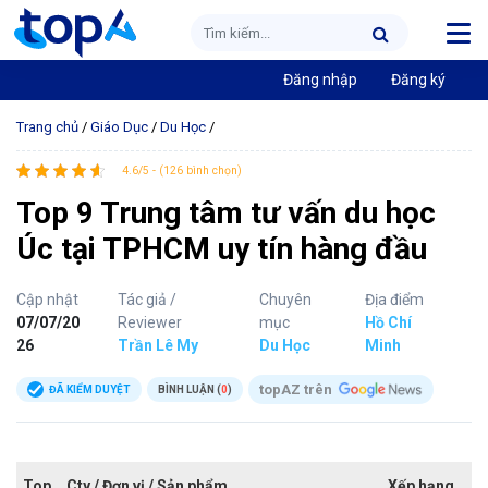
Đăng nhập
Đăng ký
Trang chủ
/
Giáo Dục
/
Du Học
/
4.6/5 - (126 bình chọn)
Top 9 Trung tâm tư vấn du học
Úc tại TPHCM uy tín hàng đầu
Cập nhật
Tác giả /
Chuyên
Địa điểm
07/07/20
Reviewer
mục
Hồ Chí
26
Trần Lê My
Du Học
Minh
topAZ trên
ĐÃ KIỂM DUYỆT
BÌNH LUẬN (
0
)
Top
Cty / Đơn vị / Sản phẩm
Xếp hạng