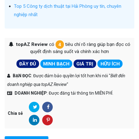
Top 5 Công ty dịch thuật tại Hải Phòng uy tín, chuyên
nghiệp nhất
topAZ Review
có
4
tiêu chí rõ ràng giúp bạn đọc có
quyết định sáng suốt và chính xác hơn
ĐẦY ĐỦ
MINH BẠCH
GIÁ TRỊ
HỮU ÍCH
BẠN ĐỌC
: Được đảm bảo quyền lợi tốt hơn khi nói "
Biết đến
doanh nghiệp qua topAZ Review
"
DOANH NGHIỆP
: Được đăng tải thông tin MIỄN PHÍ.
Chia sẻ