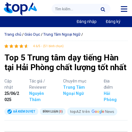
Đăng nhập
Đăng ký
Trang chủ
/
Giáo Dục
/
Trung Tâm Ngoại Ngữ
/
4.6/5 - (51 bình chọn)
Top 5 Trung tâm dạy tiếng Hàn
tại Hải Phòng chất lượng tốt nhất
Cập
Tác giả /
Chuyên mục
Địa
nhật
Reviewer
Trung Tâm
điểm
25/06/2
Nguyễn
Ngoại Ngữ
Hải
025
Thắm
Phòng
topAZ trên
ĐÃ KIỂM DUYỆT
BÌNH LUẬN (
0
)