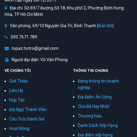
Minh cấp ngày 06/12/2017
Địa chỉ: Số 69/7 Đường Số 18, Khu phố 2, Phường Bình Hưng
Hòa, TP Hồ Chí Minh
Văn phòng: 69/10 Nguyễn Gia Trí, Bình Thạnh (
Bản Đồ
)
093 7671 789
topaz.hotro@gmail.com
Người đại diện: Vũ Văn Phong
VỀ CHÚNG TÔI
THÔNG TIN CHUNG
Giới Thiệu
Đăng thông tin doanh
nghiệp
Liên Hệ
Địa Điểm Ăn Uống
Hợp Tác
Chủ Đề Hay Nhất
Đội Ngũ Thành Viên
Thương hiệu
Cấu Trúc Đánh Giá
Danh Sách Xếp Hạng
Hoạt Động
Địa điểm xếp hạng