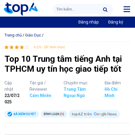
Đăng nhập
Đăng ký
Trang chủ
/
Giáo Dục
/
4.2/5 - (87 bình chọn)
Top 10 Trung tâm tiếng Anh tại
TPHCM uy tín học giao tiếp tốt
Cập
Tác giả /
Chuyên mục
Địa điểm
nhật
Reviewer
Trung Tâm
Hồ Chí
22/07/2
Cẩm Nhiên
Ngoại Ngữ
Minh
025
topAZ trên
ĐÃ KIỂM DUYỆT
BÌNH LUẬN (
0
)