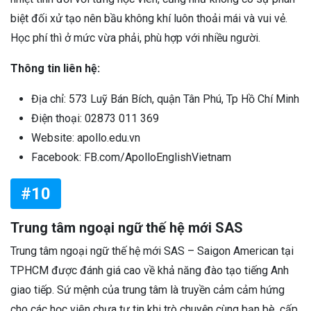
biệt đối xử tạo nên bầu không khí luôn thoải mái và vui vẻ.
Học phí thì ở mức vừa phải, phù hợp với nhiều người.
Thông tin liên hệ:
Địa chỉ: 573 Luỹ Bán Bích, quận Tân Phú, Tp Hồ Chí Minh
Điện thoại: 02873 011 369
Website: apollo.edu.vn
Facebook: FB.com/ApolloEnglishVietnam
#10
Trung tâm ngoại ngữ thế hệ mới SAS
Trung tâm ngoại ngữ thế hệ mới SAS – Saigon American tại
TPHCM được đánh giá cao về khả năng đào tạo tiếng Anh
giao tiếp. Sứ mệnh của trung tâm là truyền cảm cảm hứng
cho các học viên chưa tự tin khi trò chuyện cùng bạn bè, cấp