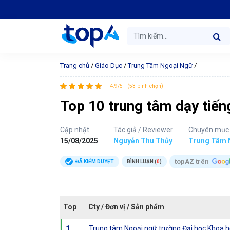
Trang chủ
/
Giáo Dục
/
Trung Tâm Ngoại Ngữ
/
4.9/5 - (53 bình chọn)
Top 10 trung tâm dạy tiến
Cập nhật
Tác giả / Reviewer
Chuyên mục
15/08/2025
Nguyễn Thu Thủy
Trung Tâm 
topAZ trên
ĐÃ KIỂM DUYỆT
BÌNH LUẬN (
0
)
Top
Cty / Đơn vị / Sản phẩm
1
Trung tâm Ngoại ngữ trường Đại học Khoa h