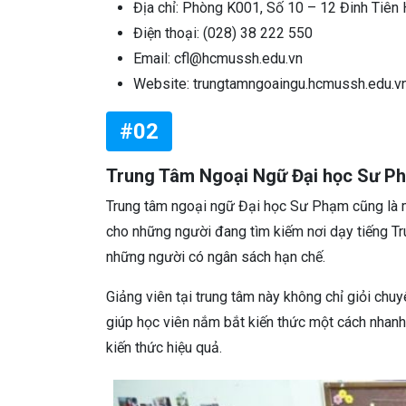
Địa chỉ: Phòng K001, Số 10 – 12 Đinh Tiê
Điện thoại: (028) 38 222 550
Email: cfl@hcmussh.edu.vn
Website: trungtamngoaingu.hcmussh.edu.v
#02
Trung Tâm Ngoại Ngữ Đại học Sư 
Trung tâm ngoại ngữ Đại học Sư Phạm cũng là m
cho những người đang tìm kiếm nơi dạy tiếng Tr
những người có ngân sách hạn chế.
Giảng viên tại trung tâm này không chỉ giỏi chu
giúp học viên nắm bắt kiến thức một cách nhanh
kiến thức hiệu quả.