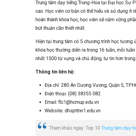
Trung tâm dạy tiếng Trung-Hoa tại Đại học Sư
cao. Học viên cơ bản có thể hiểu và sử dụng ít
hoàn thành khóa học, học viên sẽ nắm vững phần
bút thuận cần thiết nhất.
Hiện tại trung tâm có 5 chương trình học tương 
khóa học thường diễn ra trong 16 tuần, mỗi tuần
nhất 1500 từ vựng và chủ động, tự tin hơn trong 
Thông tin liên hệ:
Địa chỉ: 280 An Dương Vương, Quận 5, TP
Điện thoại: (08) 38355 082
Email: flc1@hcmup.edu.vn
Website: dhspttnn1.edu.vn
Tham khảo ngay: Top 10
Trung tâm dạy h