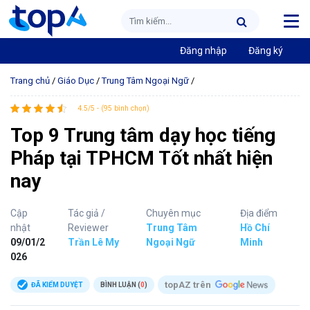
Đăng nhập
Đăng ký
Trang chủ
/
Giáo Dục
/
Trung Tâm Ngoại Ngữ
/
4.5/5 - (95 bình chọn)
Top 9 Trung tâm dạy học tiếng
Pháp tại TPHCM Tốt nhất hiện
nay
Cập
Tác giả /
Chuyên mục
Địa điểm
nhật
Reviewer
Trung Tâm
Hồ Chí
09/01/2
Trần Lê My
Ngoại Ngữ
Minh
026
topAZ trên
ĐÃ KIỂM DUYỆT
BÌNH LUẬN (
0
)