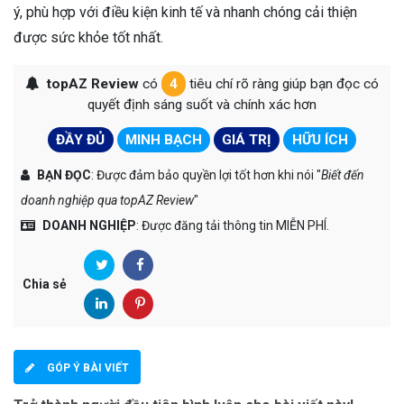
ý, phù hợp với điều kiện kinh tế và nhanh chóng cải thiện
được sức khỏe tốt nhất.
topAZ Review
có
4
tiêu chí rõ ràng giúp bạn đọc có
quyết định sáng suốt và chính xác hơn
ĐẦY ĐỦ
MINH BẠCH
GIÁ TRỊ
HỮU ÍCH
BẠN ĐỌC
: Được đảm bảo quyền lợi tốt hơn khi nói "
Biết đến
doanh nghiệp qua topAZ Review
"
DOANH NGHIỆP
: Được đăng tải thông tin MIỄN PHÍ.
Chia sẻ
GÓP Ý BÀI VIẾT