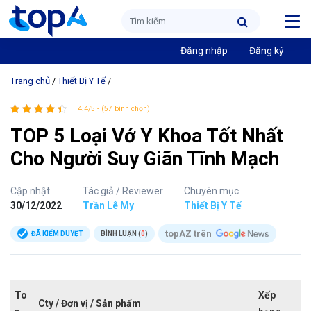
Đăng nhập
Đăng ký
Trang chủ
/
Thiết Bị Y Tế
/
4.4/5 - (57 bình chọn)
TOP 5 Loại Vớ Y Khoa Tốt Nhất
Cho Người Suy Giãn Tĩnh Mạch
Cập nhật
Tác giả / Reviewer
Chuyên mục
30/12/2022
Trần Lê My
Thiết Bị Y Tế
topAZ trên
ĐÃ KIỂM DUYỆT
BÌNH LUẬN (
0
)
To
Xếp
Cty / Đơn vị / Sản phẩm