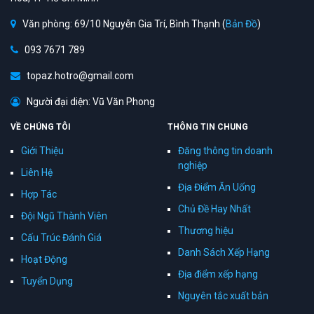
Văn phòng: 69/10 Nguyễn Gia Trí, Bình Thạnh (
Bản Đồ
)
093 7671 789
topaz.hotro@gmail.com
Người đại diện: Vũ Văn Phong
VỀ CHÚNG TÔI
THÔNG TIN CHUNG
Giới Thiệu
Đăng thông tin doanh
nghiệp
Liên Hệ
Địa Điểm Ăn Uống
Hợp Tác
Chủ Đề Hay Nhất
Đội Ngũ Thành Viên
Thương hiệu
Cấu Trúc Đánh Giá
Danh Sách Xếp Hạng
Hoạt Động
Địa điểm xếp hạng
Tuyển Dụng
Nguyên tắc xuất bản