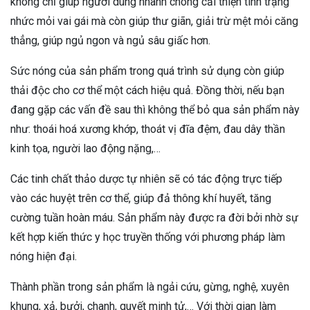
không chỉ giúp người dùng nhanh chóng cải thiện tình trạng
nhức mỏi vai gái mà còn giúp thư giãn, giải trừ mệt mỏi căng
thẳng, giúp ngủ ngon và ngủ sâu giấc hơn.
Sức nóng của sản phẩm trong quá trình sử dụng còn giúp
thải độc cho cơ thể một cách hiệu quả. Đồng thời, nếu bạn
đang gặp các vấn đề sau thì không thể bỏ qua sản phẩm này
như: thoái hoá xương khớp, thoát vị đĩa đệm, đau dây thần
kinh tọa, người lao động nặng,…
Các tinh chất thảo dược tự nhiên sẽ có tác động trực tiếp
vào các huyệt trên cơ thể, giúp đả thông khí huyết, tăng
cường tuần hoàn máu. Sản phẩm này được ra đời bởi nhờ sự
kết hợp kiến thức y học truyền thống với phương pháp làm
nóng hiện đại.
Thành phần trong sản phẩm là ngải cứu, gừng, nghệ, xuyên
khung, xả, bưởi, chanh, quyết minh tử,… Với thời gian làm