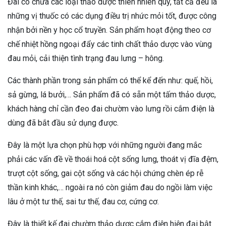
Đai có chứa các loại thảo dược thiên nhiên quý, tất cả đều là
những vị thuốc có các dụng điều trị nhức mỏi tốt, được công
nhận bởi nền y học cổ truyền. Sản phẩm hoạt động theo cơ
chế nhiệt hồng ngoại đẩy các tinh chất thảo dược vào vùng
đau mỏi, cải thiện tình trạng đau lưng – hông.
Các thành phần trong sản phẩm có thể kể đến như: quế, hồi,
sả gừng, lá bưởi,… Sản phẩm đã có sẵn một tấm thảo dược,
khách hàng chỉ cần đeo đai chườm vào lưng rồi cắm điện là
dùng đã bắt đầu sử dụng được.
Đây là một lựa chọn phù hợp với những người đang mắc
phải các vấn đề về thoái hoá cột sống lưng, thoát vị đĩa đệm,
trượt cột sống, gai cột sống và các hội chứng chèn ép rễ
thần kinh khác,… ngoài ra nó còn giảm đau do ngồi làm việc
lâu ở một tư thế, sai tư thế, đau cơ, cứng cơ.
Đây là thiết kế đai chườm thảo dược cắm điện hiện đại bật