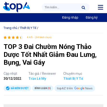
Đăng nhập
Đăng ký
Trang chủ
/
Thiết Bị Y Tế
/
4.4/5 - (64 bình chọn)
TOP 3 Đai Chườm Nóng Thảo
Dược Tốt Nhất Giảm Đau Lưng,
Bụng, Vai Gáy
Cập nhật
Tác giả / Reviewer
Chuyên mục
30/12/2022
Trần Lê My
Thiết Bị Y Tế
topAZ trên
ĐÃ KIỂM DUYỆT
BÌNH LUẬN (
0
)