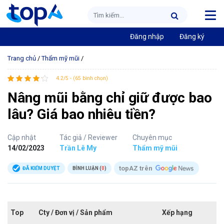
Đăng nhập
Đăng ký
Trang chủ
/
Thẩm mỹ mũi
/
4.2/5 - (65 bình chọn)
Nâng mũi bằng chỉ giữ được bao
lâu? Giá bao nhiêu tiền?
Cập nhật
Tác giả / Reviewer
Chuyên mục
14/02/2023
Trần Lê My
Thẩm mỹ mũi
topAZ trên
ĐÃ KIỂM DUYỆT
BÌNH LUẬN (
0
)
Top
Cty / Đơn vị / Sản phẩm
Xếp hạng