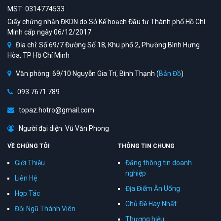
MST: 0314774533
Giấy chứng nhận ĐKDN do Sở Kế hoạch Đầu tư Thành phố Hồ Chí
Minh cấp ngày 06/12/2017
Địa chỉ: Số 69/7 Đường Số 18, Khu phố 2, Phường Bình Hưng
Hòa, TP Hồ Chí Minh
Văn phòng: 69/10 Nguyễn Gia Trí, Bình Thạnh (
Bản Đồ
)
093 7671 789
topaz.hotro@gmail.com
Người đại diện: Vũ Văn Phong
VỀ CHÚNG TÔI
THÔNG TIN CHUNG
Giới Thiệu
Đăng thông tin doanh
nghiệp
Liên Hệ
Địa Điểm Ăn Uống
Hợp Tác
Chủ Đề Hay Nhất
Đội Ngũ Thành Viên
Thương hiệu