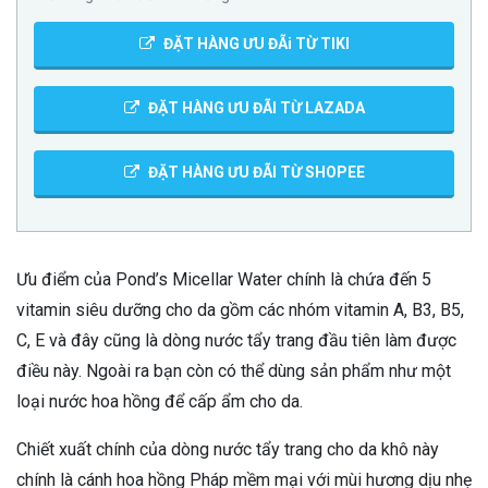
ĐẶT HÀNG ƯU ĐÃi TỪ TIKI
ĐẶT HÀNG ƯU ĐÃI TỪ LAZADA
ĐẶT HÀNG ƯU ĐÃI TỪ SHOPEE
Ưu điểm của Pond’s Micellar Water chính là chứa đến 5
vitamin siêu dưỡng cho da gồm các nhóm vitamin A, B3, B5,
C, E và đây cũng là dòng nước tẩy trang đầu tiên làm được
điều này. Ngoài ra bạn còn có thể dùng sản phẩm như một
loại nước hoa hồng để cấp ẩm cho da.
Chiết xuất chính của dòng nước tẩy trang cho da khô này
chính là cánh hoa hồng Pháp mềm mại với mùi hương dịu nhẹ