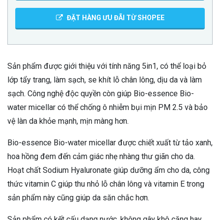
ĐẶT HÀNG ƯU ĐÃI TỪ SHOPEE
Sản phẩm được giới thiệu với tính năng 5in1, có thể loại bỏ
lớp tẩy trang, làm sạch, se khít lỗ chân lông, dịu da và làm
sạch. Công nghệ độc quyền còn giúp Bio-essence Bio-
water micellar có thể chống ô nhiễm bụi mịn PM 2.5 và bảo
vệ làn da khỏe mạnh, mịn màng hơn.
Bio-essence Bio-water micellar được chiết xuất từ tảo xanh,
hoa hồng đem đến cảm giác nhẹ nhàng thư giãn cho da.
Hoạt chất Sodium Hyaluronate giúp dưỡng ẩm cho da, công
thức vitamin C giúp thu nhỏ lỗ chân lông và vitamin E trong
sản phẩm này cũng giúp da săn chắc hơn.
Sản phẩm có kết cấu dạng nước, không gây khô căng hay