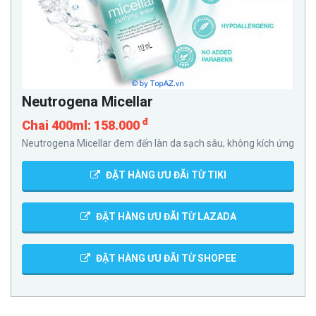
Neutrogena Micellar
đ
Chai 400ml: 158.000
Neutrogena Micellar đem đến làn da sạch sâu, không kích ứng
ĐẶT HÀNG ƯU ĐÃi TỪ TIKI
ĐẶT HÀNG ƯU ĐÃI TỪ LAZADA
ĐẶT HÀNG ƯU ĐÃI TỪ SHOPEE