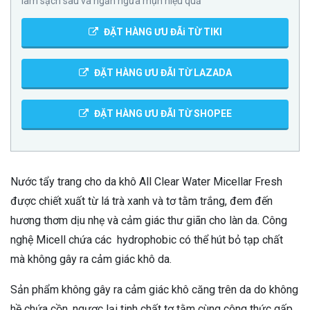
làm sạch sâu và ngăn ngừa mụn hiệu quả
ĐẶT HÀNG ƯU ĐÃi TỪ TIKI
ĐẶT HÀNG ƯU ĐÃI TỪ LAZADA
ĐẶT HÀNG ƯU ĐÃI TỪ SHOPEE
Nước tẩy trang cho da khô All Clear Water Micellar Fresh
được chiết xuất từ lá trà xanh và tơ tằm trắng, đem đến
hương thơm dịu nhẹ và cảm giác thư giãn cho làn da. Công
nghệ Micell chứa các hydrophobic có thể hút bỏ tạp chất
mà không gây ra cảm giác khô da.
Sản phẩm không gây ra cảm giác khô căng trên da do không
hề chứa cồn, ngược lại tinh chất tơ tằm cùng công thức gấp