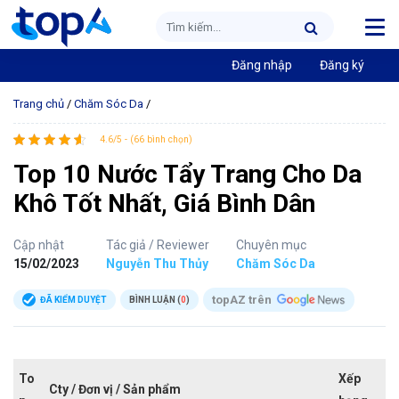
Đăng nhập
Đăng ký
Trang chủ
/
Chăm Sóc Da
/
4.6/5 - (66 bình chọn)
Top 10 Nước Tẩy Trang Cho Da
Khô Tốt Nhất, Giá Bình Dân
Cập nhật
Tác giả / Reviewer
Chuyên mục
15/02/2023
Nguyễn Thu Thủy
Chăm Sóc Da
topAZ trên
ĐÃ KIỂM DUYỆT
BÌNH LUẬN (
0
)
To
Xếp
Cty / Đơn vị / Sản phẩm