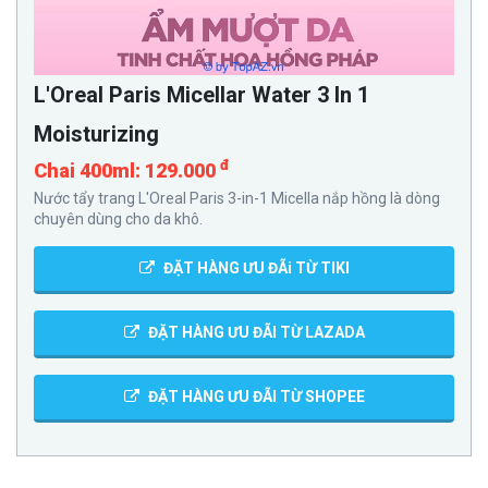
L'Oreal Paris Micellar Water 3 In 1
Moisturizing
đ
Chai 400ml: 129.000
Nước tẩy trang L'Oreal Paris 3-in-1 Micella nắp hồng là dòng
chuyên dùng cho da khô.
ĐẶT HÀNG ƯU ĐÃi TỪ TIKI
ĐẶT HÀNG ƯU ĐÃI TỪ LAZADA
ĐẶT HÀNG ƯU ĐÃI TỪ SHOPEE