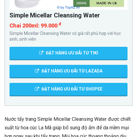
Simple Micellar Cleansing Water
đ
Chai 200ml: 99.000
Simple Micellar Cleansing Water có giá rất phù hợp với học
sinh, sinh viên
ĐẶT HÀNG ƯU ĐÃi TỪ TIKI
ĐẶT HÀNG ƯU ĐÃI TỪ LAZADA
ĐẶT HÀNG ƯU ĐÃI TỪ SHOPEE
Nước tẩy trang Simple Micellar Cleansing Water được chiết
xuất từ hoa cúc La Mã giúp bổ sung độ ẩm để da mềm mại
hơn ngay sau khi tẩy trang. Mùi hoa cúc thoang thoảng dịu