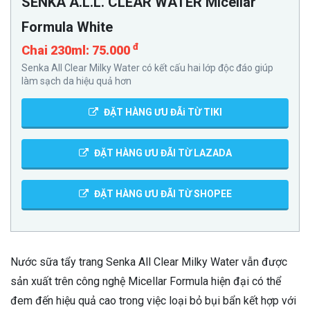
SENKA A.L.L. CLEAR WATER Micellar
Formula White
đ
Chai 230ml: 75.000
Senka All Clear Milky Water có kết cấu hai lớp độc đáo giúp
làm sạch da hiệu quả hơn
ĐẶT HÀNG ƯU ĐÃi TỪ TIKI
ĐẶT HÀNG ƯU ĐÃI TỪ LAZADA
ĐẶT HÀNG ƯU ĐÃI TỪ SHOPEE
Nước sữa tẩy trang Senka All Clear Milky Water vẫn được
sản xuất trên công nghệ Micellar Formula hiện đại có thể
đem đến hiệu quả cao trong việc loại bỏ bụi bẩn kết hợp với