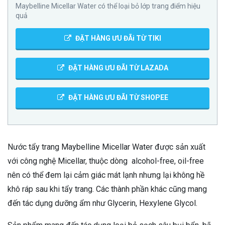
Maybelline Micellar Water có thể loại bỏ lớp trang điểm hiệu
quả
ĐẶT HÀNG ƯU ĐÃi TỪ TIKI
ĐẶT HÀNG ƯU ĐÃI TỪ LAZADA
ĐẶT HÀNG ƯU ĐÃI TỪ SHOPEE
Nước tẩy trang Maybelline Micellar Water được sản xuất
với công nghệ Micellar, thuộc dòng alcohol-free, oil-free
nên có thể đem lại cảm giác mát lạnh nhưng lại không hề
khô ráp sau khi tẩy trang. Các thành phần khác cũng mang
đến tác dụng dưỡng ẩm như Glycerin, Hexylene Glycol.