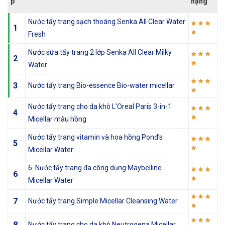
p
hạng
Nước tẩy trang sạch thoáng Senka All Clear Water
1
Fresh
Nước sữa tẩy trang 2 lớp Senka All Clear Milky
2
Water
3
Nước tẩy trang Bio-essence Bio-water micellar
Nước tẩy trang cho da khô L’Oreal Paris 3-in-1
4
Micellar màu hồng
Nước tẩy trang vitamin và hoa hồng Pond’s
5
Micellar Water
6. Nước tẩy trang đa công dụng Maybelline
6
Micellar Water
7
Nước tẩy trang Simple Micellar Cleansing Water
8
Nước tẩy trang cho da khô Neutrogena Micellar