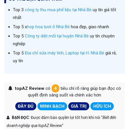
Top 3
công ty thu mua phế liệu tại Nhà Bè
uy tín giá tốt
nhất
Top 5 s
hop hoa tươi ở Nhà Bè
hoa đẹp, giao nhanh
Top 5
Công ty diệt mối tại huyện Nhà Bè
uy tín chuyên
nghiệp
Top 5
Địa chỉ sửa máy tính, Laptop tại H. Nhà Bè
giá rẻ,
uy tín
topAZ Review
có
4
tiêu chí rõ ràng giúp bạn đọc có
quyết định sáng suốt và chính xác hơn
ĐẦY ĐỦ
MINH BẠCH
GIÁ TRỊ
HỮU ÍCH
BẠN ĐỌC
: Được đảm bảo quyền lợi tốt hơn khi nói "
Biết đến
doanh nghiệp qua topAZ Review
"