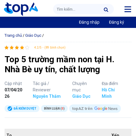
Đăng nhập
Đăng ký
Trang chủ
/
Giáo Dục
/
4.2/5 - (89 bình chọn)
Top 5 trường mầm non tại H.
Nhà Bè uy tín, chất lượng
Cập nhật
Tác giả /
Chuyên
Địa điểm
07/04/20
Reviewer
mục
Hồ Chí
26
Nguyễn Thắm
Giáo Dục
Minh
topAZ trên
ĐÃ KIỂM DUYỆT
BÌNH LUẬN (
0
)
To
Xếp