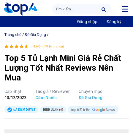
Đăng nhập
Đăng ký
Trang chủ
/
Đồ Gia Dụng
/
4.6/5 - (79 bình chọn)
Top 5 Tủ Lạnh Mini Giá Rẻ Chất
Lượng Tốt Nhất Reviews Nên
Mua
Cập nhật
Tác giả / Reviewer
Chuyên mục
13/12/2022
Cẩm Nhiên
Đồ Gia Dụng
topAZ trên
ĐÃ KIỂM DUYỆT
BÌNH LUẬN (
0
)