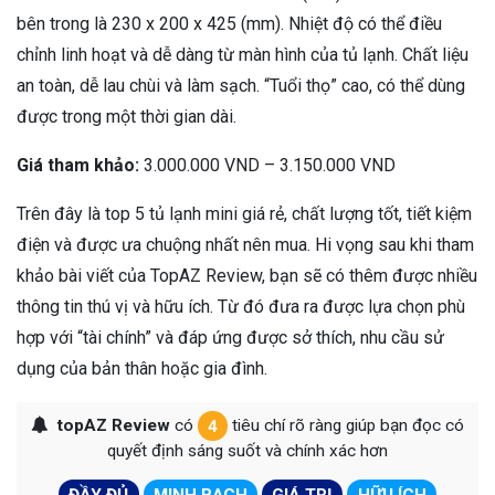
bên trong là 230 x 200 x 425 (mm). Nhiệt độ có thể điều
chỉnh linh hoạt và dễ dàng từ màn hình của tủ lạnh. Chất liệu
an toàn, dễ lau chùi và làm sạch. “Tuổi thọ” cao, có thể dùng
được trong một thời gian dài.
Giá tham khảo:
3.000.000 VND – 3.150.000 VND
Trên đây là top 5 tủ lạnh mini giá rẻ, chất lượng tốt, tiết kiệm
điện và được ưa chuộng nhất nên mua. Hi vọng sau khi tham
khảo bài viết của TopAZ Review, bạn sẽ có thêm được nhiều
thông tin thú vị và hữu ích. Từ đó đưa ra được lựa chọn phù
hợp với “tài chính” và đáp ứng được sở thích, nhu cầu sử
dụng của bản thân hoặc gia đình.
topAZ Review
có
4
tiêu chí rõ ràng giúp bạn đọc có
quyết định sáng suốt và chính xác hơn
ĐẦY ĐỦ
MINH BẠCH
GIÁ TRỊ
HỮU ÍCH