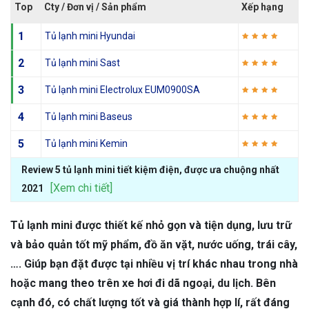
Top
Cty / Đơn vị / Sản phẩm
Xếp hạng
1
Tủ lạnh mini Hyundai
2
Tủ lạnh mini Sast
3
Tủ lạnh mini Electrolux EUM0900SA
4
Tủ lạnh mini Baseus
5
Tủ lạnh mini Kemin
Review 5 tủ lạnh mini tiết kiệm điện, được ưa chuộng nhất
[Xem chi tiết]
2021
Tủ lạnh mini được thiết kế nhỏ gọn và tiện dụng, lưu trữ
và bảo quản tốt mỹ phẩm, đồ ăn vặt, nước uống, trái cây,
…. Giúp bạn đặt được tại nhiều vị trí khác nhau trong nhà
hoặc mang theo trên xe hơi đi dã ngoại, du lịch. Bên
cạnh đó, có chất lượng tốt và giá thành hợp lí, rất đáng